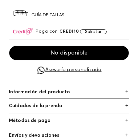
GUÍA DE TALLAS
Paga con
CREDI10
Solicitar
No disponible
Asesoría personalizada
Información del producto
Cuidados de la prenda
Métodos de pago
Tarjetas de crédito: Visa, Dinners, Master Card y
Envíos y devoluciones