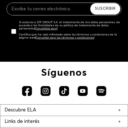
Recuerda que para el trámite del envío deberás
contactarte con un agente de servicio al cliente
SUSCRIBIR
quien te indicará los pasos a seguir y posteriormente
programará la recogida del producto en la dirección
Sí autorizo a STF GROUP S.A. el tratamiento de mis datos personales, de
acordada.
acuerdo a las finalidades de su política de tratamiento de datos
personales‎
(Consúltala aquí)
Certifico que he sido informado sobre los términos y condiciones de la
página web‎
(Consúltal aquí los términos y condiciones)
Síguenos
Descubre ELA
Links de interés