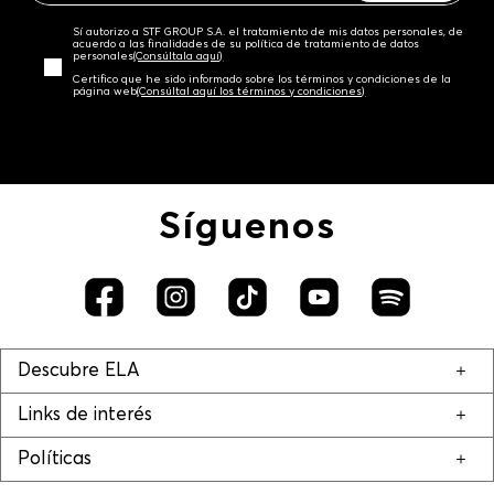
Sí autorizo a STF GROUP S.A. el tratamiento de mis datos personales, de
acuerdo a las finalidades de su política de tratamiento de datos
personales‎
(Consúltala aquí)
Certifico que he sido informado sobre los términos y condiciones de la
página web‎
(Consúltal aquí los términos y condiciones)
Síguenos
Descubre ELA
Links de interés
Políticas