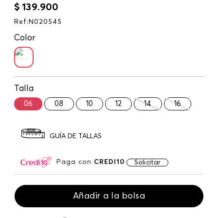
$
139
.
900
Ref
:
N020545
Color
Talla
06
08
10
12
14
16
GUÍA DE TALLAS
Paga con
CREDI10
Solicitar
Añadir a la bolsa