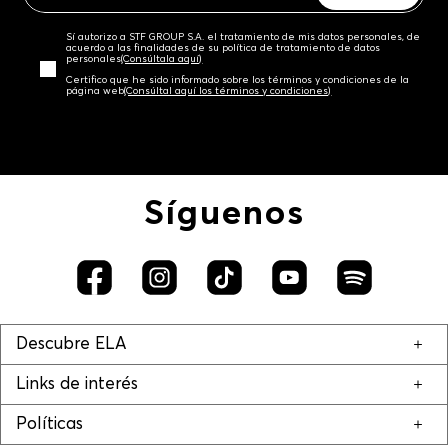
Sí autorizo a STF GROUP S.A. el tratamiento de mis datos personales, de
acuerdo a las finalidades de su política de tratamiento de datos
personales‎
(Consúltala aquí)
Certifico que he sido informado sobre los términos y condiciones de la
página web‎
(Consúltal aquí los términos y condiciones)
Síguenos
Descubre ELA
Links de interés
Políticas