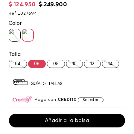
$
124
.
950
$
249
.
900
Ref
:
E027694
Color
Talla
04
06
08
10
12
14
GUÍA DE TALLAS
Paga con
CREDI10
Solicitar
Añadir a la bolsa