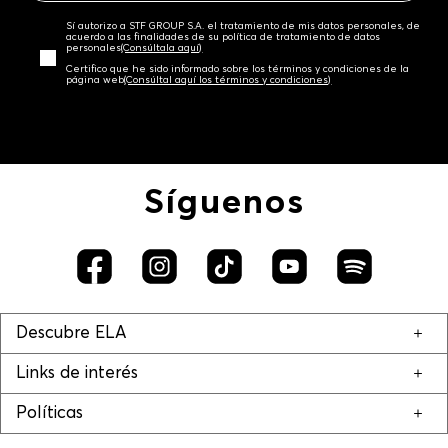
Sí autorizo a STF GROUP S.A. el tratamiento de mis datos personales, de
acuerdo a las finalidades de su política de tratamiento de datos
personales‎
(Consúltala aquí)
Certifico que he sido informado sobre los términos y condiciones de la
página web‎
(Consúltal aquí los términos y condiciones)
Síguenos
Descubre ELA
Links de interés
Políticas