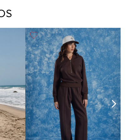
arte con un agente de servicio al cliente quien
cará los pasos a seguir y posteriormente
OS
ará la recogida del producto en la dirección
da.