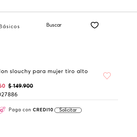
te a nuestro NEWSLETTER
Buscar
Básicos
on slouchy para mujer tiro alto
60
$
149
.
900
027886
Paga con
CREDI10
Solicitar