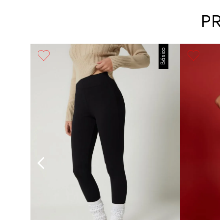
P
Básico