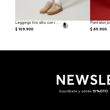
Leggings tiro alto con resorte
$
109
.
900
$
89
.
900
NEWSL
Suscríbete y obtén
15%DTO
.