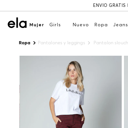
Mujer
Girls
Nuevo
Ropa
Jean
Ropa
Pantalones y leggings
Pantalon slouchy