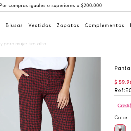
Recibe: 15%OFF suscribiéndo
s
Blusas
Vestidos
Zapatos
Complementos
 para mujer tiro alto
Pantal
$
59
.
9
Ref
:
E
Color