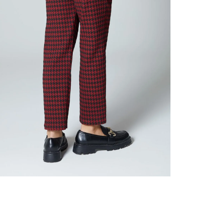
nuestr
Otros: 
En cual
tiendas
factura
luego 
(consul
nuestr
(15) dí
Devolu
utiliz
pedido 
embarg
adecua
se vea
transpo
del pr
llegas
product
asumido
Recuer