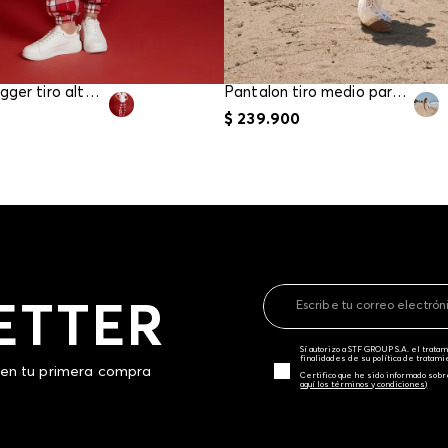
Pantalon jogger tiro alto para mujer
Pantalon tiro medio para mujer
$
239
.
900
ETTER
Sí autorizo a STF GROUP S.A. el trat
finalidades de su política de tratam
 en tu primera compra
Certifico que he sido informado sobr
aquí los términos y condiciones)