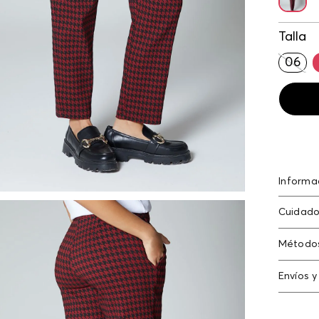
Talla
06
Informa
Pantalo
Cuidado
telas p
53.00% 
Método
poliami
Tarjeta
Envíos y
Americ
Cambi
Tarjeta