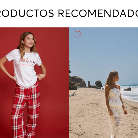
contact
te indi
RODUCTOS RECOMENDAD
program
acorda