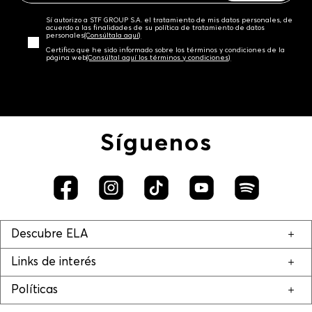
Sí autorizo a STF GROUP S.A. el tratamiento de mis datos personales, de
acuerdo a las finalidades de su política de tratamiento de datos
personales‎
(Consúltala aquí)
Certifico que he sido informado sobre los términos y condiciones de la
página web‎
(Consúltal aquí los términos y condiciones)
Síguenos
Descubre ELA
Links de interés
Políticas