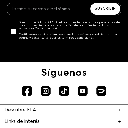
Recuerda que para el trámite del envío deberás
contactarte con un agente de servicio al cliente
SUSCRIBIR
quien te indicará los pasos a seguir y posteriormente
programará la recogida del producto en la dirección
Sí autorizo a STF GROUP S.A. el tratamiento de mis datos personales, de
acordada.
acuerdo a las finalidades de su política de tratamiento de datos
personales‎
(Consúltala aquí)
Certifico que he sido informado sobre los términos y condiciones de la
página web‎
(Consúltal aquí los términos y condiciones)
Síguenos
Descubre ELA
Links de interés