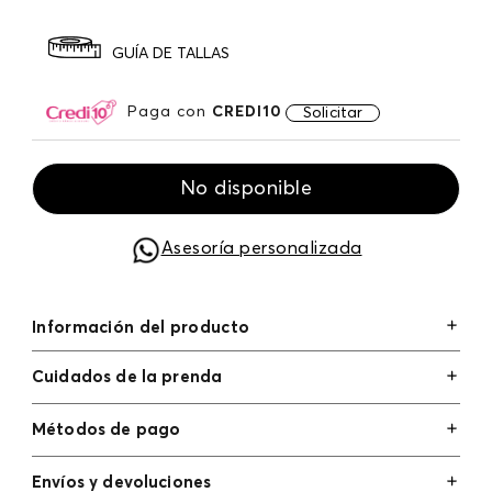
GUÍA DE TALLAS
Paga con
CREDI10
Solicitar
No disponible
Asesoría personalizada
Información del producto
Cuidados de la prenda
Métodos de pago
Tarjetas de crédito: Visa, Dinners, Master Card y
Envíos y devoluciones