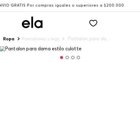
S Por compras iguales o superiores a $200.000
Recibe: 1
Pantalon para dama estilo culotte
Ropa
Pantalones y leggings