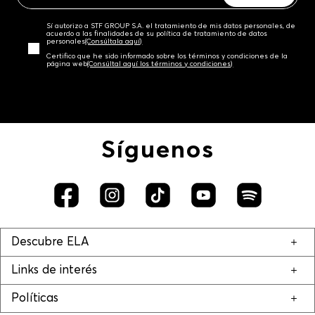
Sí autorizo a STF GROUP S.A. el tratamiento de mis datos personales, de
acuerdo a las finalidades de su política de tratamiento de datos
personales‎
(Consúltala aquí)
Certifico que he sido informado sobre los términos y condiciones de la
página web‎
(Consúltal aquí los términos y condiciones)
Síguenos
Descubre ELA
Links de interés
Políticas