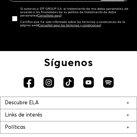
Sí autorizo a STF GROUP S.A. el tratamiento de mis datos personales, de
acuerdo a las finalidades de su política de tratamiento de datos
personales‎
(Consúltala aquí)
Certifico que he sido informado sobre los términos y condiciones de la
página web‎
(Consúltal aquí los términos y condiciones)
Síguenos
Descubre ELA
Links de interés
Políticas