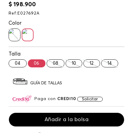
$
198
.
900
Ref
:
E027692A
Color
Talla
04
06
08
10
12
14
GUÍA DE TALLAS
Paga con
CREDI10
Solicitar
Añadir a la bolsa