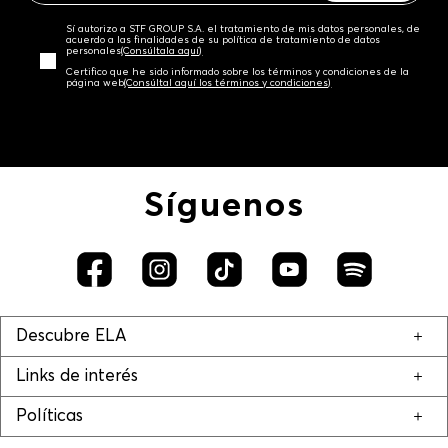
Sí autorizo a STF GROUP S.A. el tratamiento de mis datos personales, de
acuerdo a las finalidades de su política de tratamiento de datos
personales‎
(Consúltala aquí)
Certifico que he sido informado sobre los términos y condiciones de la
página web‎
(Consúltal aquí los términos y condiciones)
Síguenos
Descubre ELA
Links de interés
Políticas