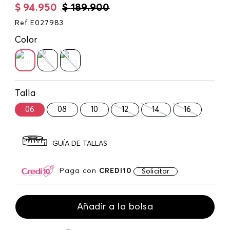
$
94
.
950
$
189
.
900
Ref
:
E027983
Color
Talla
06
08
10
12
14
16
GUÍA DE TALLAS
Paga con
CREDI10
Solicitar
Añadir a la bolsa