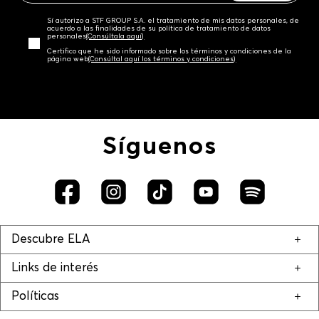
Sí autorizo a STF GROUP S.A. el tratamiento de mis datos personales, de
acuerdo a las finalidades de su política de tratamiento de datos
personales‎
(Consúltala aquí)
Certifico que he sido informado sobre los términos y condiciones de la
página web‎
(Consúltal aquí los términos y condiciones)
Síguenos
Descubre ELA
Links de interés
Políticas