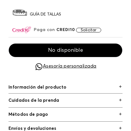
GUÍA DE TALLAS
Paga con
CREDI10
Solicitar
No disponible
Asesoría personalizada
Información del producto
Cuidados de la prenda
Métodos de pago
Tarjetas de crédito: Visa, Dinners, Master Card y
Envíos y devoluciones