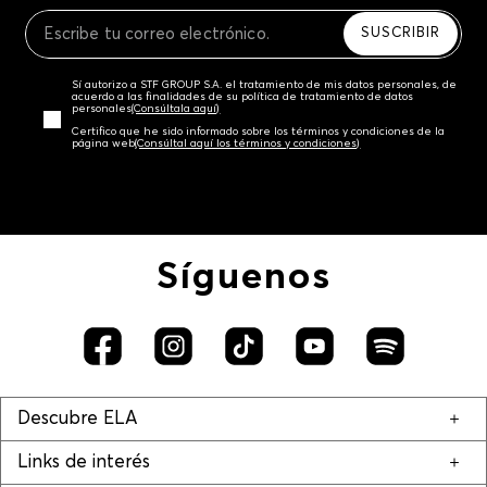
Recuerda que para el trámite del envío deberás
contactarte con un agente de servicio al cliente
SUSCRIBIR
quien te indicará los pasos a seguir y posteriormente
programará la recogida del producto en la dirección
Sí autorizo a STF GROUP S.A. el tratamiento de mis datos personales, de
acordada.
acuerdo a las finalidades de su política de tratamiento de datos
personales‎
(Consúltala aquí)
Certifico que he sido informado sobre los términos y condiciones de la
página web‎
(Consúltal aquí los términos y condiciones)
Síguenos
Descubre ELA
Links de interés