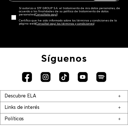
Sí autorizo a STF GROUP S.A. el tratamiento de mis datos personales, de
acuerdo a las finalidades de su política de tratamiento de datos
personales‎
(Consúltala aquí)
Certifico que he sido informado sobre los términos y condiciones de la
página web‎
(Consúltal aquí los términos y condiciones)
Síguenos
Descubre ELA
Links de interés
Políticas