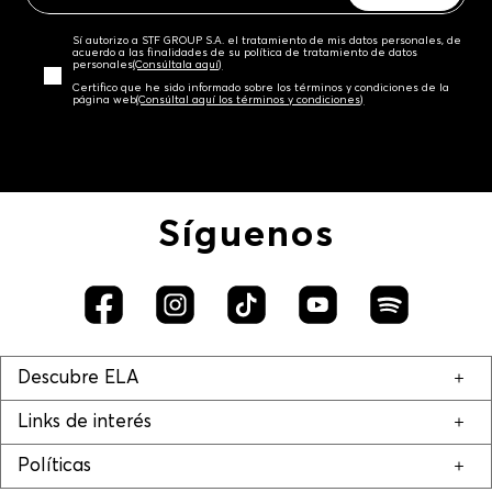
Sí autorizo a STF GROUP S.A. el tratamiento de mis datos personales, de
acuerdo a las finalidades de su política de tratamiento de datos
personales‎
(Consúltala aquí)
Certifico que he sido informado sobre los términos y condiciones de la
página web‎
(Consúltal aquí los términos y condiciones)
Síguenos
Descubre ELA
Links de interés
Políticas