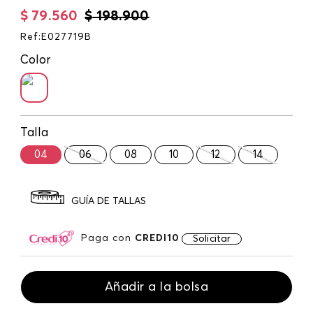
$
79
.
560
$
198
.
900
Ref
:
E027719B
Color
Talla
04
06
08
10
12
14
GUÍA DE TALLAS
Paga con
CREDI10
Solicitar
Añadir a la bolsa