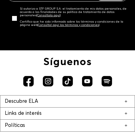
Sí autorizo a STF GROUP S.A. el tratamiento de mis datos personales, de
acuerdo a las finalidades de su política de tratamiento de datos
personales‎
(Consúltala aquí)
Certifico que he sido informado sobre los términos y condiciones de la
página web‎
(Consúltal aquí los términos y condiciones)
Síguenos
Descubre ELA
Links de interés
Políticas