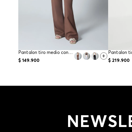
Pantalon tiro medio con pretina elastica
$
149
.
900
$
219
.
900
NEWSL