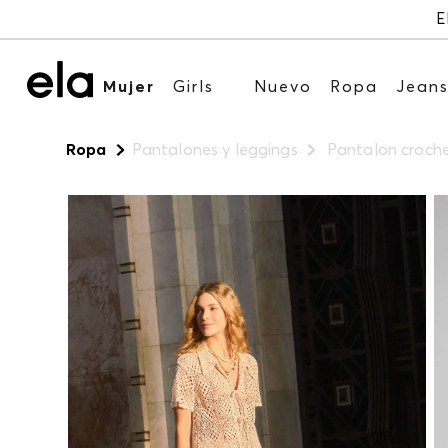
E
Mujer
Girls
Nuevo
Ropa
Jean
Ropa
Pantalones y leggings
Pantalon croche