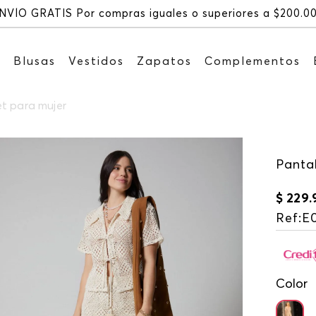
NVÍO GRATIS Por compras iguales o superiores a $200.0
s
Blusas
Vestidos
Zapatos
Complementos
t para mujer
Panta
$
229
.
Ref
:
E
Color