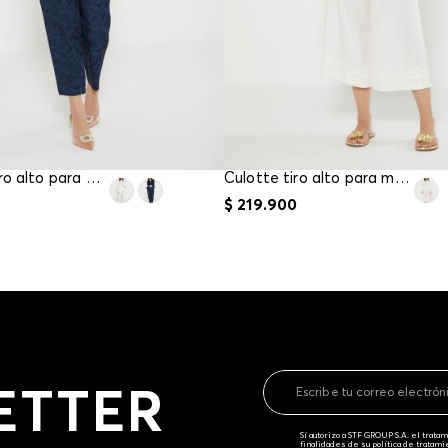
Pantalon tiro alto para mujer
Culotte tiro alto para mujer
$
219
.
900
ETTER
Sí autorizo a STF GROUP S.A. el trat
finalidades de su política de tratam