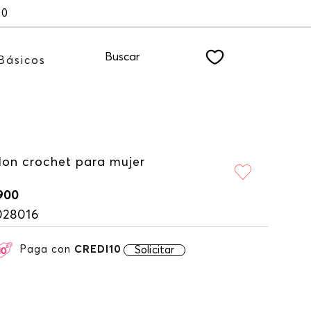
00
Buscar
Básicos
lon crochet para mujer
900
028016
Paga con
CREDI10
Solicitar