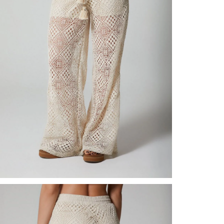
nuestr
N
Otros: 
En cual
tiendas
factura
luego 
(consul
nuestr
N
(15) dí
Devolu
utiliz
pedido 
embarg
adecua
se vea
transpo
del pr
llegas
product
asumido
Recuer