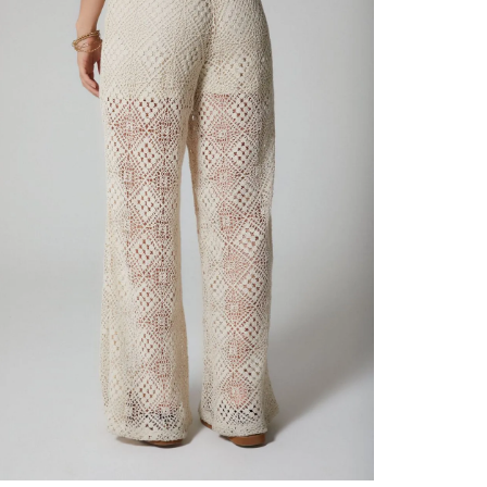
contact
te indi
program
acorda