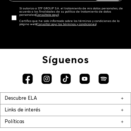
Sí autorizo a STF GROUP S.A. el tratamiento de mis datos personales, de
acuerdo a las finalidades de su política de tratamiento de datos
personales‎
(Consúltala aquí)
Certifico que he sido informado sobre los términos y condiciones de la
página web‎
(Consúltal aquí los términos y condiciones)
Síguenos
Descubre ELA
Links de interés
Políticas