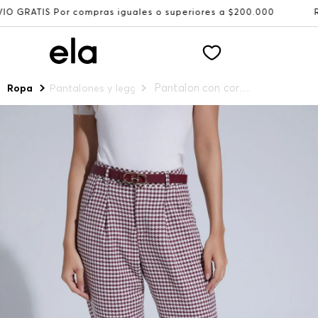
as iguales o superiores a $200.000
Recibe: 15%OFF susc
Pantalon con correa para mujer
Ropa
Pantalones y leggings