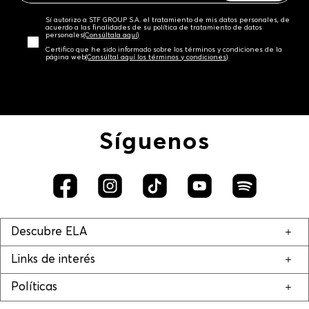
Sí autorizo a STF GROUP S.A. el tratamiento de mis datos personales, de
acuerdo a las finalidades de su política de tratamiento de datos
personales‎
(Consúltala aquí)
Certifico que he sido informado sobre los términos y condiciones de la
página web‎
(Consúltal aquí los términos y condiciones)
Síguenos
Descubre ELA
Links de interés
Políticas