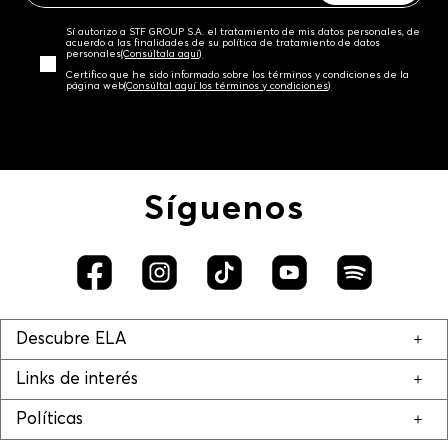
Sí autorizo a STF GROUP S.A. el tratamiento de mis datos personales, de
acuerdo a las finalidades de su política de tratamiento de datos
personales‎
(Consúltala aquí)
Certifico que he sido informado sobre los términos y condiciones de la
página web‎
(Consúltal aquí los términos y condiciones)
Síguenos
Descubre ELA
Links de interés
Políticas