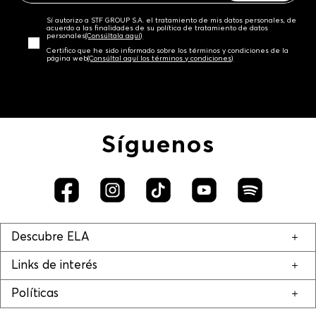
Sí autorizo a STF GROUP S.A. el tratamiento de mis datos personales, de
acuerdo a las finalidades de su política de tratamiento de datos
personales‎
(Consúltala aquí)
Certifico que he sido informado sobre los términos y condiciones de la
página web‎
(Consúltal aquí los términos y condiciones)
Síguenos
Descubre ELA
Links de interés
Políticas