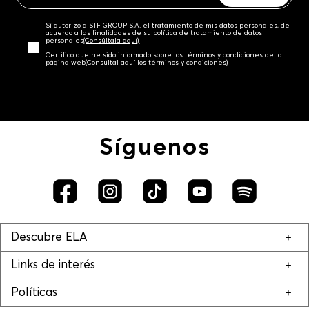
Sí autorizo a STF GROUP S.A. el tratamiento de mis datos personales, de
acuerdo a las finalidades de su política de tratamiento de datos
personales‎
(Consúltala aquí)
Certifico que he sido informado sobre los términos y condiciones de la
página web‎
(Consúltal aquí los términos y condiciones)
Síguenos
Descubre ELA
Links de interés
Políticas