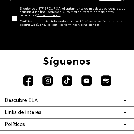
Sí autorizo a STF GROUP S.A. el tratamiento de mis datos personales, de
acuerdo a las finalidades de su política de tratamiento de datos
personales‎
(Consúltala aquí)
Certifico que he sido informado sobre los términos y condiciones de la
página web‎
(Consúltal aquí los términos y condiciones)
Síguenos
Descubre ELA
Links de interés
Políticas