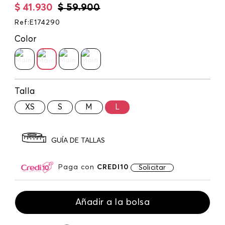
$
41
.
930
$
59
.
900
Ref
:
E174290
Color
Talla
XS
S
M
L
GUÍA DE TALLAS
Paga con
CREDI10
Solicitar
Añadir a la bolsa