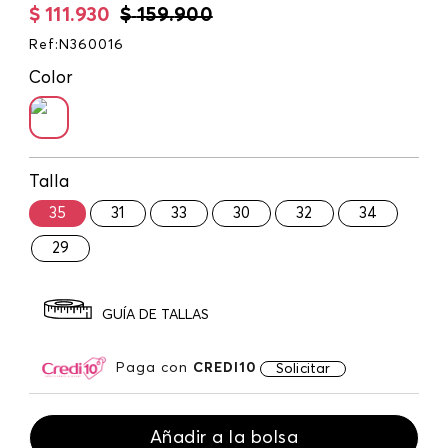
$
111
.
930
$
159
.
900
Ref
:
N360016
Color
Talla
35
31
33
30
32
34
29
GUÍA DE TALLAS
Paga con
CREDI10
Solicitar
Añadir a la bolsa