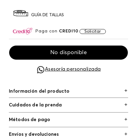
GUÍA DE TALLAS
Paga con
CREDI10
Solicitar
No disponible
Asesoría personalizada
Información del producto
Cuidados de la prenda
Métodos de pago
Tarjetas de crédito: Visa, Dinners, Master Card y
Envíos y devoluciones