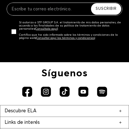
Recuerda que para el trámite del envío deberás
contactarte con un agente de servicio al cliente
SUSCRIBIR
quien te indicará los pasos a seguir y posteriormente
programará la recogida del producto en la dirección
Sí autorizo a STF GROUP S.A. el tratamiento de mis datos personales, de
acordada.
acuerdo a las finalidades de su política de tratamiento de datos
personales‎
(Consúltala aquí)
Certifico que he sido informado sobre los términos y condiciones de la
página web‎
(Consúltal aquí los términos y condiciones)
Síguenos
Descubre ELA
Links de interés