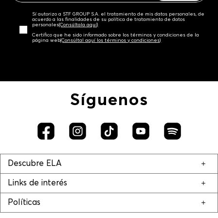
Sí autorizo a STF GROUP S.A. el tratamiento de mis datos personales, de
acuerdo a las finalidades de su política de tratamiento de datos
personales‎
(Consúltala aquí)
Certifico que he sido informado sobre los términos y condiciones de la
página web‎
(Consúltal aquí los términos y condiciones)
Síguenos
Descubre ELA
Links de interés
Políticas