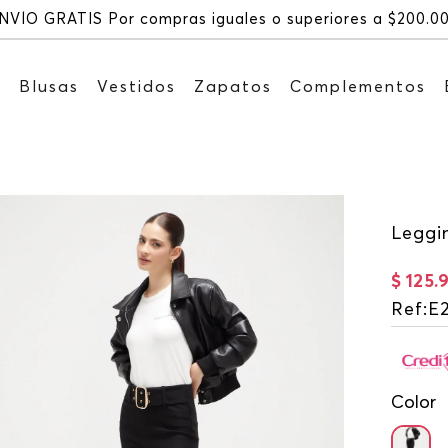
NVÍO GRATIS Por compras iguales o superiores a $200.0
s
Blusas
Vestidos
Zapatos
Complementos
Leggin
$
125
.
Ref
:
E2
Color