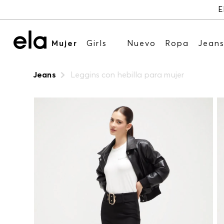
E
Mujer
Girls
Nuevo
Ropa
Jean
Jeans
Leggins con hebilla para mujer