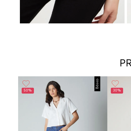
P
Básico
50%
30%