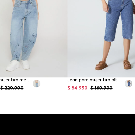
Jean para mujer tiro medio barril
Jean para mujer tiro alto mom fit cropped
$
229
.
900
$
84
.
950
$
169
.
900