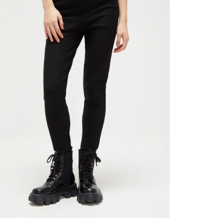
contact
te indi
program
acorda