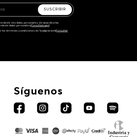
SUSCRIBIR
amiento de mis datos personales, de acuerdo a las
iento de datos personales‎
(Consúltala aquí)
e los términos y condiciones de la página web‎
(Consúltal
Síguenos