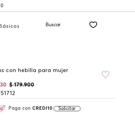
00
Buscar
Básicos
s con hebilla para mujer
930
$
179
.
900
51712
Paga con
CREDI10
Solicitar