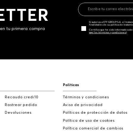
ETTER
Sí autorizo a STF GROUP S.A. el trat
finalidades de su política de tratam
 en tu primera compra
Certifico que he sido informado sobr
aquí los términos y condiciones)
Políticas
Recaudo credi10
Términos y condiciones
Rastrear pedido
Aviso de privacidad
Devoluciones
Políticas de protección de datos
Política de uso de cookies
Política comercial de cambios