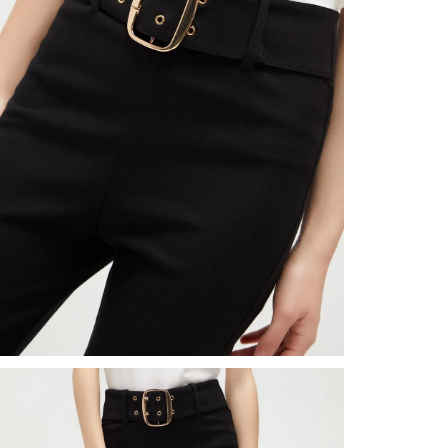
nuestr
Otros: 
En cual
tiendas
factura
luego 
(consul
nuestr
(15) dí
Devolu
N
utiliz
pedido 
embarg
adecua
se vea
transpo
del pr
llegas
product
asumido
Recuer