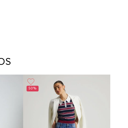
OS
50%
30%