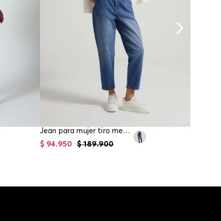
Jean para mujer tiro medio mom fit
Jean mom
$
94
.
950
$
189
.
900
$
104
.
93