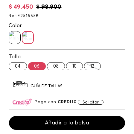
$
49
.
450
$
98
.
900
Ref
:
E251655B
Color
Talla
04
06
08
10
12
GUÍA DE TALLAS
Paga con
CREDI10
Solicitar
Añadir a la bolsa