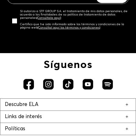
Sí autorizo a STF GROUP S.A. el tratamiento de mis datos personales, de
acuerdo a las finalidades de su política de tratamiento de datos
personales‎
(Consúltala aquí)
Certifico que he sido informado sobre los términos y condiciones de la
página web‎
(Consúltal aquí los términos y condiciones)
Síguenos
Descubre ELA
Links de interés
Políticas