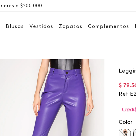
Recibe: 15%OFF suscribiéndote a 
s
Blusas
Vestidos
Zapatos
Complementos
Leggi
$
79
.
5
Ref
:
E
Color