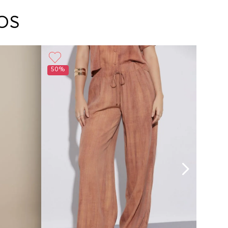
arte con un agente de servicio al cliente quien
cará los pasos a seguir y posteriormente
OS
ará la recogida del producto en la dirección
da.
50%