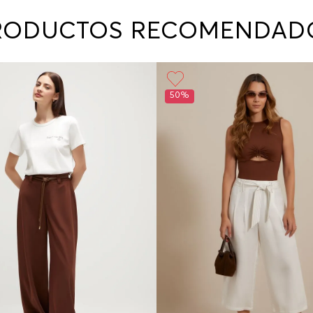
contact
te indi
RODUCTOS RECOMENDAD
program
acorda
50%