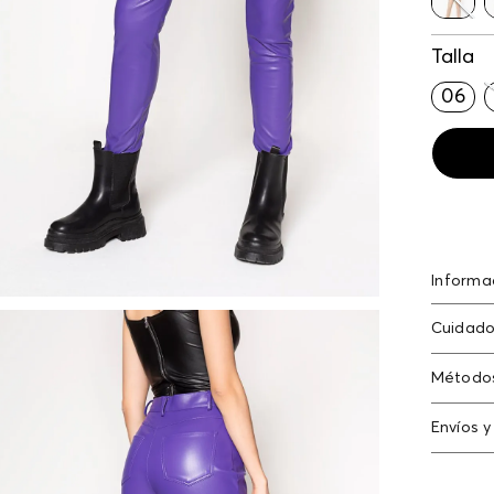
Talla
06
Informa
Poliést
Cuidado
poliést
polyest
Lavado 
Método
no expo
Tarjeta
Envíos y
Americ
Cambi
Tarjeta