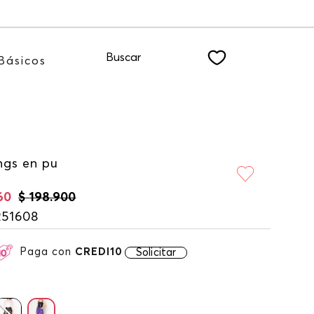
nuestro NEWSLETTER
Buscar
Básicos
ngs en pu
60
$
198
.
900
251608
Paga con
CREDI10
Solicitar