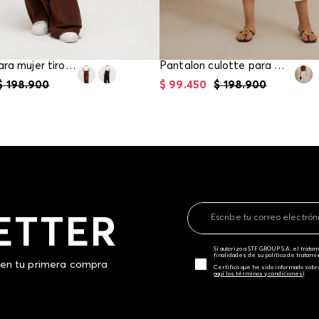
Pantalon para mujer tiro alto palazo
Pantalon culotte para mujer
$
198
.
900
$
99
.
450
$
198
.
900
ETTER
Sí autorizo a STF GROUP S.A. el trat
finalidades de su política de tratam
 en tu primera compra
Certifico que he sido informado sobr
aquí los términos y condiciones)