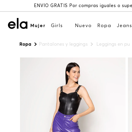
Mujer
Girls
Nuevo
Ropa
Jean
Ropa
Pantalones y leggings
Leggings en pu