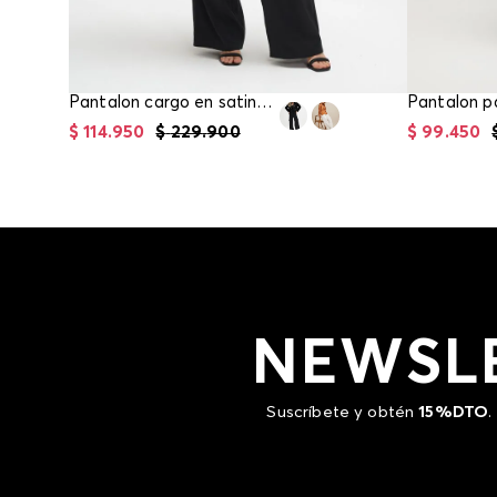
Pantalon cargo en satin para mujer
$
114
.
950
$
229
.
900
$
99
.
450
NEWSL
Suscríbete y obtén
15%DTO
.