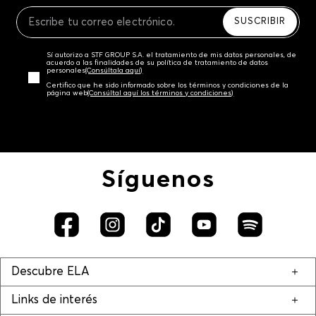
Recuerda que para el trámite del envío deberás
contactarte con un agente de servicio al cliente
SUSCRIBIR
quien te indicará los pasos a seguir y posteriormente
programará la recogida del producto en la dirección
Sí autorizo a STF GROUP S.A. el tratamiento de mis datos personales, de
acordada.
acuerdo a las finalidades de su política de tratamiento de datos
personales‎
(Consúltala aquí)
Certifico que he sido informado sobre los términos y condiciones de la
página web‎
(Consúltal aquí los términos y condiciones)
Síguenos
Descubre ELA
Links de interés