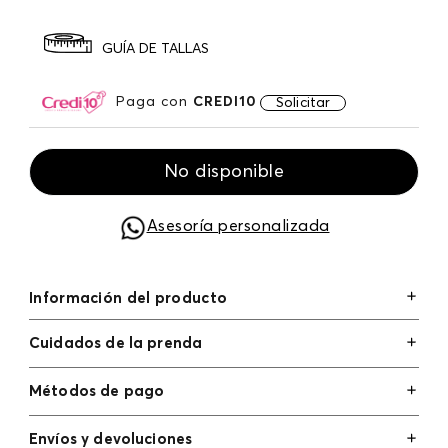
GUÍA DE TALLAS
Paga con
CREDI10
Solicitar
No disponible
Asesoría personalizada
Información del producto
Cuidados de la prenda
Métodos de pago
Tarjetas de crédito: Visa, Dinners, Master Card y
Envíos y devoluciones