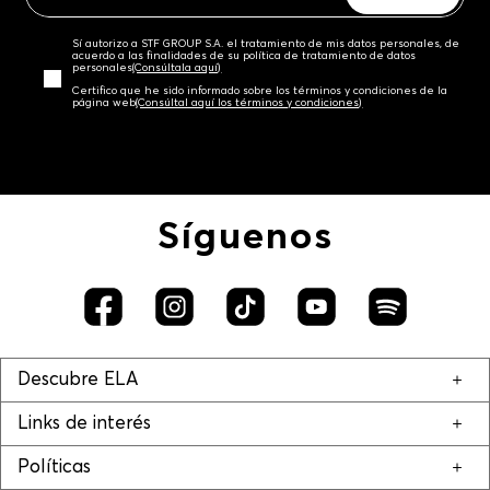
Sí autorizo a STF GROUP S.A. el tratamiento de mis datos personales, de
acuerdo a las finalidades de su política de tratamiento de datos
personales‎
(Consúltala aquí)
Certifico que he sido informado sobre los términos y condiciones de la
página web‎
(Consúltal aquí los términos y condiciones)
Síguenos
Descubre ELA
Links de interés
Políticas