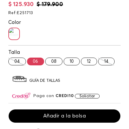
$
125
.
930
$
179
.
900
Ref
:
E251713
Color
Talla
04
06
08
10
12
14
GUÍA DE TALLAS
Paga con
CREDI10
Solicitar
Añadir a la bolsa