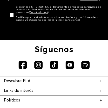
Sí autorizo a STF GROUP S.A. el tratamiento de mis datos personales, de
acuerdo a las finalidades de su política de tratamiento de datos
personales‎
(Consúltala aquí)
Certifico que he sido informado sobre los términos y condiciones de la
página web‎
(Consúltal aquí los términos y condiciones)
Síguenos
Descubre ELA
Links de interés
Políticas