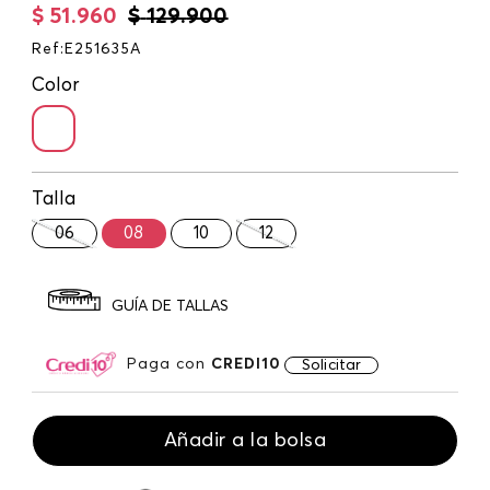
$
51
.
960
$
129
.
900
Ref
:
E251635A
Color
Talla
06
08
10
12
GUÍA DE TALLAS
Paga con
CREDI10
Solicitar
Añadir a la bolsa