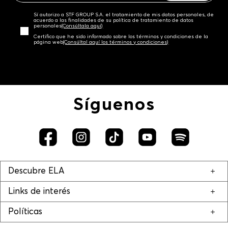
Sí autorizo a STF GROUP S.A. el tratamiento de mis datos personales, de
acuerdo a las finalidades de su política de tratamiento de datos
personales‎
(Consúltala aquí)
Certifico que he sido informado sobre los términos y condiciones de la
página web‎
(Consúltal aquí los términos y condiciones)
Síguenos
Descubre ELA
Links de interés
Políticas