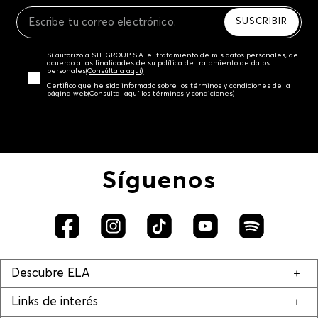
Recuerda que para el trámite del envío deberás
contactarte con un agente de servicio al cliente
SUSCRIBIR
quien te indicará los pasos a seguir y posteriormente
programará la recogida del producto en la dirección
Sí autorizo a STF GROUP S.A. el tratamiento de mis datos personales, de
acordada.
acuerdo a las finalidades de su política de tratamiento de datos
personales‎
(Consúltala aquí)
Certifico que he sido informado sobre los términos y condiciones de la
página web‎
(Consúltal aquí los términos y condiciones)
Síguenos
Descubre ELA
Links de interés