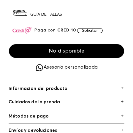
GUÍA DE TALLAS
Paga con
CREDI10
Solicitar
No disponible
Asesoría personalizada
Información del producto
Cuidados de la prenda
Métodos de pago
Tarjetas de crédito: Visa, Dinners, Master Card y
Envíos y devoluciones