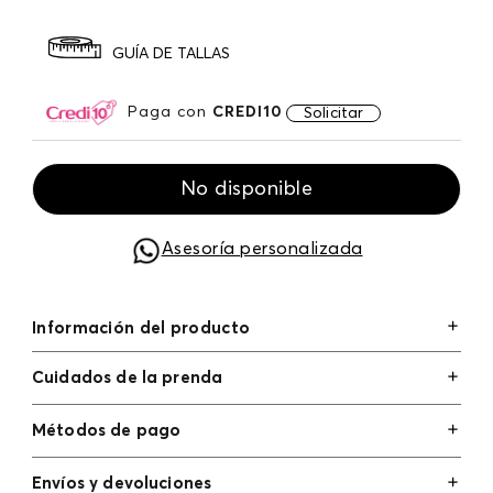
GUÍA DE TALLAS
Paga con
CREDI10
Solicitar
No disponible
Asesoría personalizada
Información del producto
Cuidados de la prenda
Métodos de pago
Tarjetas de crédito: Visa, Dinners, Master Card y
Envíos y devoluciones