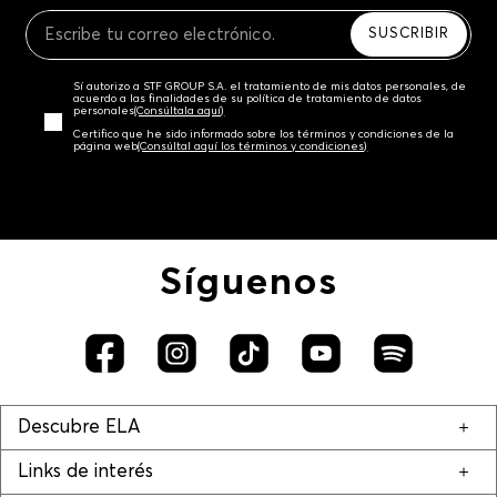
Recuerda que para el trámite del envío deberás
contactarte con un agente de servicio al cliente
SUSCRIBIR
quien te indicará los pasos a seguir y posteriormente
programará la recogida del producto en la dirección
Sí autorizo a STF GROUP S.A. el tratamiento de mis datos personales, de
acordada.
acuerdo a las finalidades de su política de tratamiento de datos
personales‎
(Consúltala aquí)
Certifico que he sido informado sobre los términos y condiciones de la
página web‎
(Consúltal aquí los términos y condiciones)
Síguenos
Descubre ELA
Links de interés