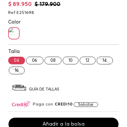
$
89
.
950
$
179
.
900
Ref
:
E251698
Color
Talla
04
06
08
10
12
14
16
GUÍA DE TALLAS
Paga con
CREDI10
Solicitar
Añadir a la bolsa