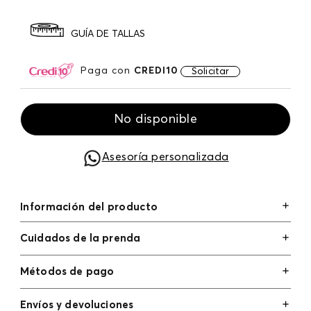
GUÍA DE TALLAS
Paga con
CREDI10
Solicitar
No disponible
Asesoría personalizada
Información del producto
Cuidados de la prenda
Métodos de pago
Tarjetas de crédito: Visa, Dinners, Master Card y
Envíos y devoluciones