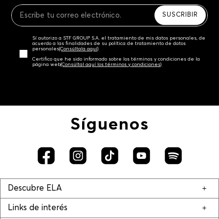
Recuerda que para el trámite del envío deberás
contactarte con un agente de servicio al cliente
SUSCRIBIR
quien te indicará los pasos a seguir y posteriormente
programará la recogida del producto en la dirección
Sí autorizo a STF GROUP S.A. el tratamiento de mis datos personales, de
acordada.
acuerdo a las finalidades de su política de tratamiento de datos
personales‎
(Consúltala aquí)
Certifico que he sido informado sobre los términos y condiciones de la
página web‎
(Consúltal aquí los términos y condiciones)
Síguenos
Descubre ELA
Links de interés