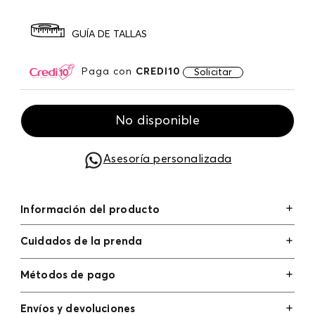
GUÍA DE TALLAS
Paga con
CREDI10
Solicitar
No disponible
Asesoría personalizada
Información del producto
Cuidados de la prenda
Métodos de pago
Tarjetas de crédito: Visa, Dinners, Master Card y
Envíos y devoluciones