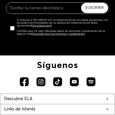
Recuerda que para el trámite del envío deberás
contactarte con un agente de servicio al cliente
SUSCRIBIR
quien te indicará los pasos a seguir y posteriormente
programará la recogida del producto en la dirección
Sí autorizo a STF GROUP S.A. el tratamiento de mis datos personales, de
acordada.
acuerdo a las finalidades de su política de tratamiento de datos
personales‎
(Consúltala aquí)
Certifico que he sido informado sobre los términos y condiciones de la
página web‎
(Consúltal aquí los términos y condiciones)
Síguenos
Descubre ELA
Links de interés