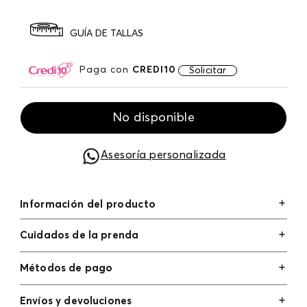
GUÍA DE TALLAS
Paga con
CREDI10
Solicitar
No disponible
Asesoría personalizada
Información del producto
Cuidados de la prenda
Métodos de pago
Tarjetas de crédito: Visa, Dinners, Master Card y
Envíos y devoluciones