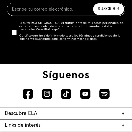
Recuerda que para el trámite del envío deberás
contactarte con un agente de servicio al cliente
SUSCRIBIR
quien te indicará los pasos a seguir y posteriormente
programará la recogida del producto en la dirección
Sí autorizo a STF GROUP S.A. el tratamiento de mis datos personales, de
acordada.
acuerdo a las finalidades de su política de tratamiento de datos
personales‎
(Consúltala aquí)
Certifico que he sido informado sobre los términos y condiciones de la
página web‎
(Consúltal aquí los términos y condiciones)
Síguenos
Descubre ELA
Links de interés