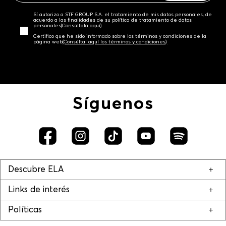
Sí autorizo a STF GROUP S.A. el tratamiento de mis datos personales, de
acuerdo a las finalidades de su política de tratamiento de datos
personales‎
(Consúltala aquí)
Certifico que he sido informado sobre los términos y condiciones de la
página web‎
(Consúltal aquí los términos y condiciones)
Síguenos
Descubre ELA
Links de interés
Políticas