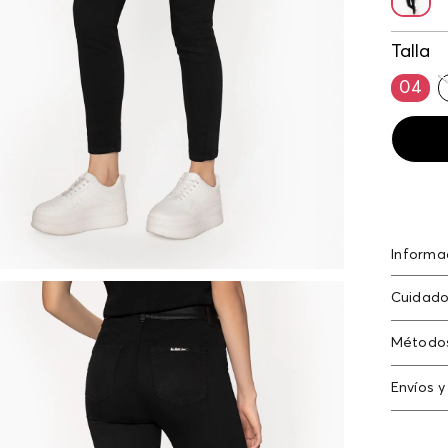
Talla
04
Informa
Jean ski
Cuidado
Lavar co
Método
oscuros 
Tarjeta
prenda 
Envíos y
Americ
N
Cambi
Tarjeta