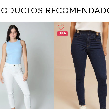
contact
te indi
RODUCTOS RECOMENDAD
program
acorda
30%