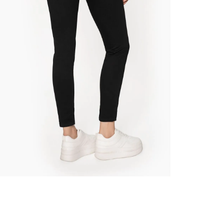
nuestr
Otros: 
En cual
tiendas
factura
N
luego 
(consul
nuestr
(15) dí
Devolu
utiliz
pedido 
embarg
adecua
se vea
transpo
del pr
llegas
product
asumido
Recuer