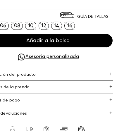
GUÍA DE TALLAS
06
08
10
12
14
16
Añadir a la bolsa
Asesoría personalizada
ción del producto
nny tiro alto con pretina en pu
s de la prenda
n colores similares. no secar en máquina. los tonos
s de pago
suelta color con la fricción. el acabado rústico de la
s de crédito: Visa, Dinners, Master Card y
hace parte del diseño
 devoluciones
an Express.
o usar lejia
os
: Si deseas hacer el cambio de alguno de
s débito: Maestro, Electron.