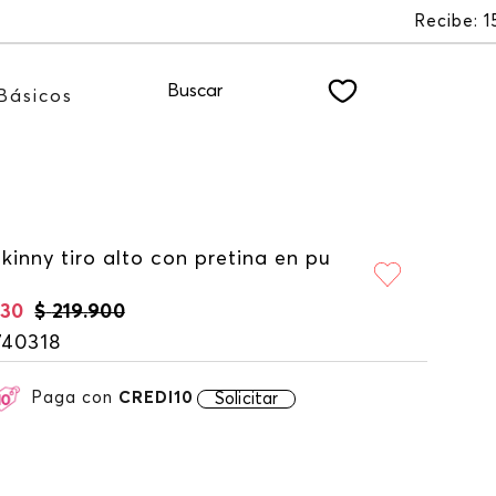
stro NEWSLETTER
Buscar
Básicos
kinny tiro alto con pretina en pu
930
$
219
.
900
740318
Paga con
CREDI10
Solicitar