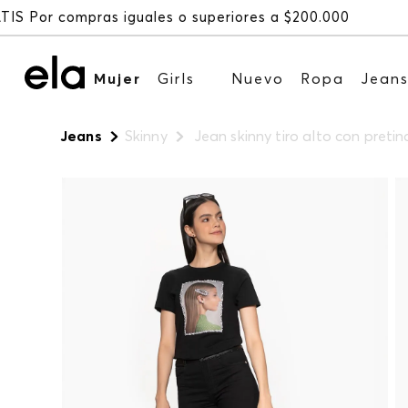
Mujer
Girls
Nuevo
Ropa
Jean
Jeans
Skinny
Jean skinny tiro alto con preti