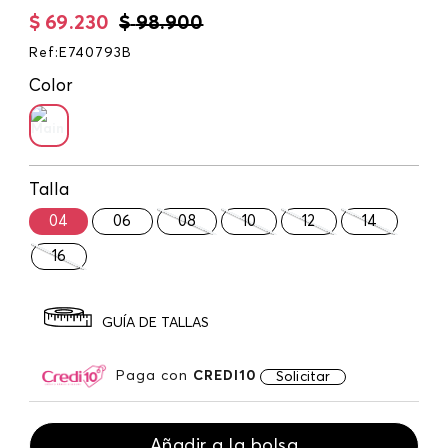
$
69
.
230
$
98
.
900
Ref
:
E740793B
Color
Talla
04
06
08
10
12
14
16
GUÍA DE TALLAS
Paga con
CREDI10
Solicitar
Añadir a la bolsa