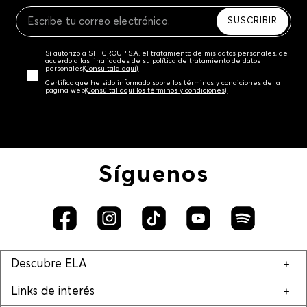
Recuerda que para el trámite del envío deberás
contactarte con un agente de servicio al cliente
SUSCRIBIR
quien te indicará los pasos a seguir y posteriormente
programará la recogida del producto en la dirección
Sí autorizo a STF GROUP S.A. el tratamiento de mis datos personales, de
acordada.
acuerdo a las finalidades de su política de tratamiento de datos
personales‎
(Consúltala aquí)
Certifico que he sido informado sobre los términos y condiciones de la
página web‎
(Consúltal aquí los términos y condiciones)
Síguenos
Descubre ELA
Links de interés