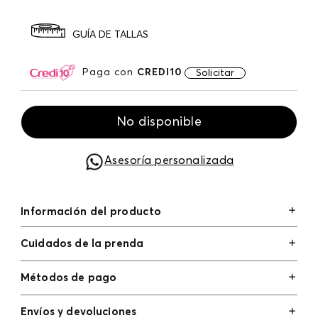
GUÍA DE TALLAS
Paga con
CREDI10
Solicitar
No disponible
Asesoría personalizada
Información del producto
Cuidados de la prenda
Métodos de pago
Tarjetas de crédito: Visa, Dinners, Master Card y
Envíos y devoluciones