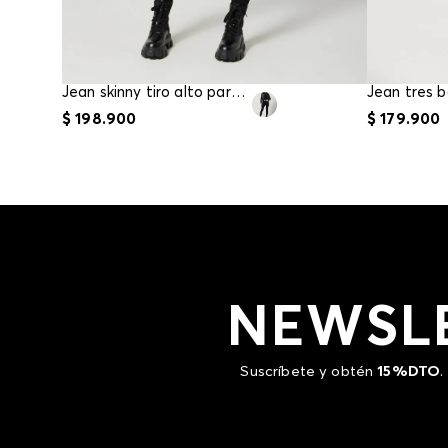
Jean skinny tiro alto para mujer
$
198
.
900
$
179
.
900
NEWSL
Suscríbete y obtén
15%DTO
.