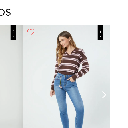
arte con un agente de servicio al cliente quien
cará los pasos a seguir y posteriormente
OS
No lavado en seco
ará la recogida del producto en la dirección
da.
Nuevo
Nuevo