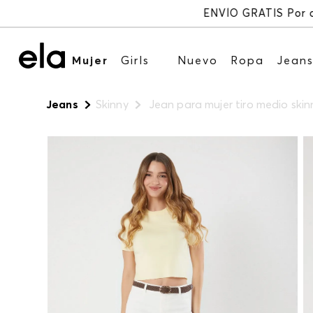
Mujer
Girls
Nuevo
Ropa
Jean
Jeans
Skinny
Jean para mujer tiro medio skin