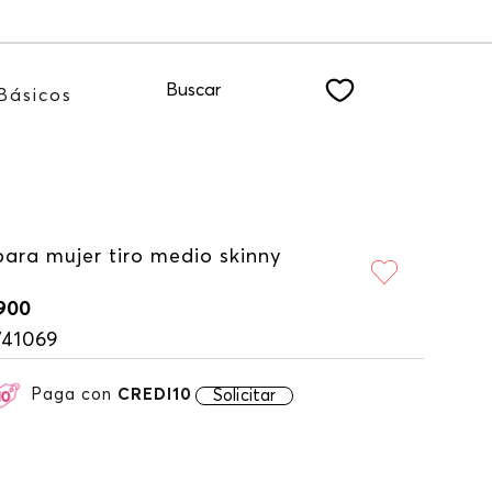
éndote a nuestro NEWSLETTER
Buscar
Básicos
ara mujer tiro medio skinny
900
741069
Paga con
CREDI10
Solicitar