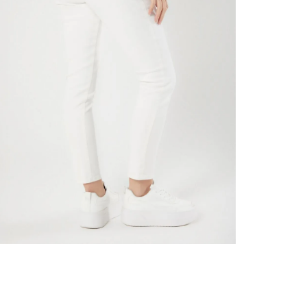
nuestr
Otros: 
En cual
tiendas
factura
luego 
(consul
nuestr
(15) dí
N
Devolu
utiliz
pedido 
embarg
adecua
se vea
transpo
del pr
llegas
product
asumido
Recuer