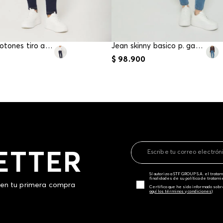
Jean tres botones tiro alto
Jean skinny basico p. gancho para mujer
$
98
.
900
ETTER
Sí autorizo a STF GROUP S.A. el trat
finalidades de su política de tratam
 en tu primera compra
Certifico que he sido informado sobr
aquí los términos y condiciones)