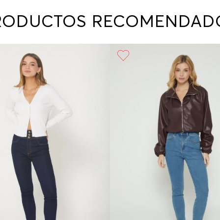
contact
te indi
RODUCTOS RECOMENDAD
program
acorda