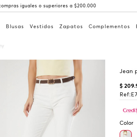
Recibe: 15%OFF suscribi
s
Blusas
Vestidos
Zapatos
Complementos
ny
Jean p
$
209
.
Ref
:
E
Color