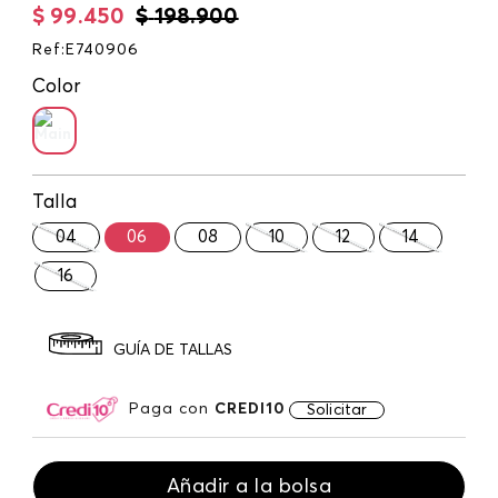
$
99
.
450
$
198
.
900
Ref
:
E740906
Color
Talla
04
06
08
10
12
14
16
GUÍA DE TALLAS
Paga con
CREDI10
Solicitar
Añadir a la bolsa