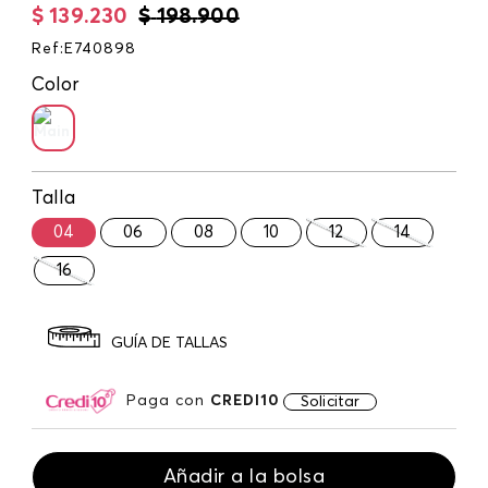
$
139
.
230
$
198
.
900
Ref
:
E740898
Color
Talla
04
06
08
10
12
14
16
GUÍA DE TALLAS
Paga con
CREDI10
Solicitar
Añadir a la bolsa