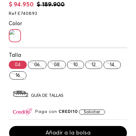
$
94
.
950
$
189
.
900
Ref
:
E740893
Color
Talla
04
06
08
10
12
14
16
GUÍA DE TALLAS
Paga con
CREDI10
Solicitar
Añadir a la bolsa