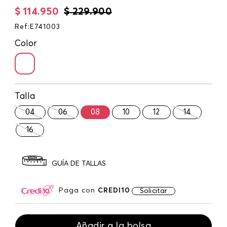
$
114
.
950
$
229
.
900
Ref
:
E741003
Color
Talla
04
06
08
10
12
14
16
GUÍA DE TALLAS
Paga con
CREDI10
Solicitar
Añadir a la bolsa