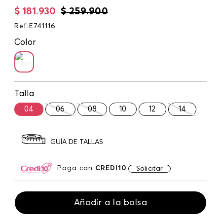
$
181
.
930
$
259
.
900
Ref
:
E741116
Color
Talla
04
06
08
10
12
14
GUÍA DE TALLAS
Paga con
CREDI10
Solicitar
Añadir a la bolsa