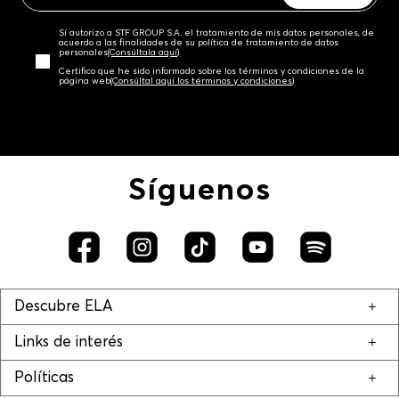
Sí autorizo a STF GROUP S.A. el tratamiento de mis datos personales, de
acuerdo a las finalidades de su política de tratamiento de datos
personales‎
(Consúltala aquí)
Certifico que he sido informado sobre los términos y condiciones de la
página web‎
(Consúltal aquí los términos y condiciones)
Síguenos
Descubre ELA
Links de interés
Políticas