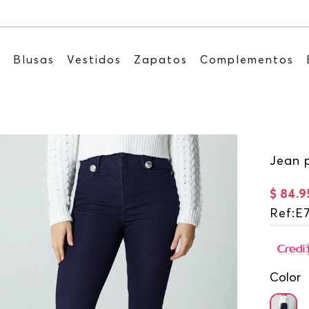
Recibe: 15%OFF suscribiéndote a nuestro NEWS
s
Blusas
Vestidos
Zapatos
Complementos
Jean p
$
84
.
9
Ref
:
E
Color