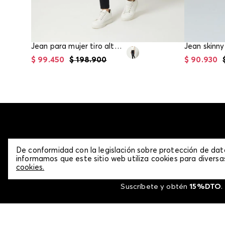
Jean para mujer tiro alto ultra
$
99
.
450
$
198
.
900
$
90
.
930
De conformidad con la legislación sobre protección de da
NEWSL
informamos que este sitio web utiliza cookies para diversas
cookies.
Suscríbete y obtén
15%DTO
.