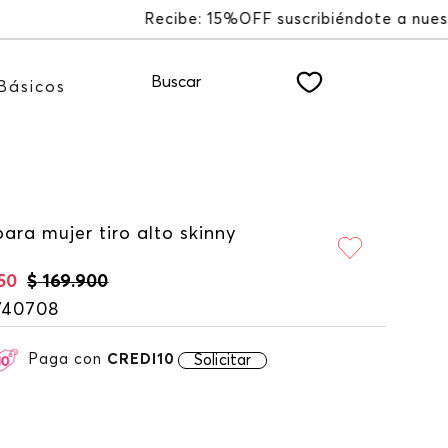
LETTER
Buscar
Básicos
ara mujer tiro alto skinny
50
$
169
.
900
740708
Paga con
CREDI10
Solicitar