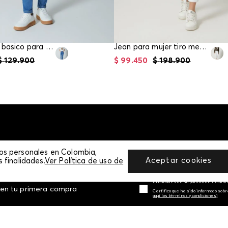
Jean skinny basico para mujer
Jean para mujer tiro medio skinny
$
129
.
900
$
99
.
450
$
198
.
900
tos personales en Colombia,
ETTER
Aceptar cookies
 finalidades.
Ver Política de uso de
Sí autorizo a STF GROUP S.A. el trat
finalidades de su política de tratam
 en tu primera compra
Certifico que he sido informado sobr
aquí los términos y condiciones)