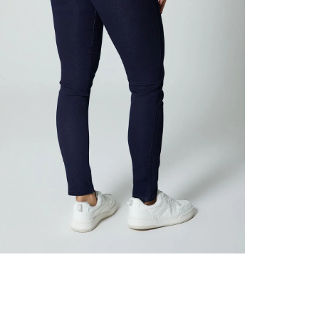
nuestr
Otros: 
En cual
tiendas
factura
N
luego 
(consul
nuestr
(15) dí
Devolu
utiliz
pedido 
embarg
adecua
se vea
transpo
del pr
llegas
product
asumido
Recuer