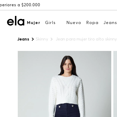
Mujer
Girls
Nuevo
Ropa
Jean
Jeans
Skinny
Jean para mujer tiro alto skinny