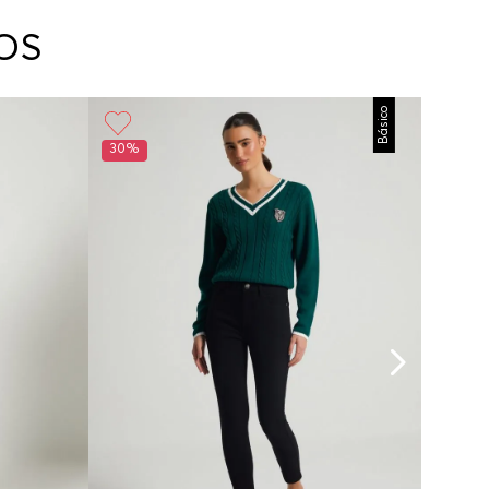
arte con un agente de servicio al cliente quien
cará los pasos a seguir y posteriormente
OS
ará la recogida del producto en la dirección
da.
Básico
30%
50%