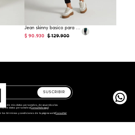
Jean skinny basico para mujer
$
90
.
930
$
129
.
900
$
94
.
95
SUSCRIBIR
amiento de mis datos personales, de acuerdo a las
iento de datos personales‎
(Consúltala aquí)
e los términos y condiciones de la página web‎
(Consúltal