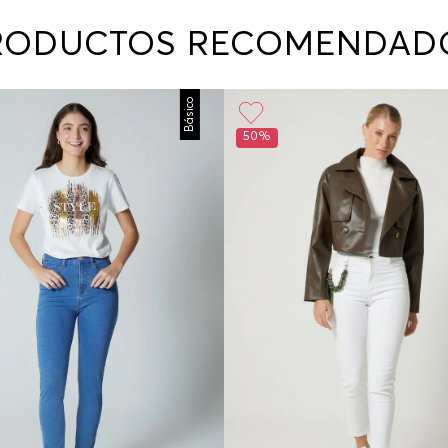
contact
te indi
RODUCTOS RECOMENDAD
program
acorda
Básico
50%