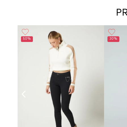
P
50%
30%