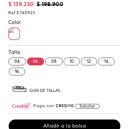
$
139
.
230
$
198
.
900
Ref
:
E740923
Color
Talla
04
06
08
10
12
14
16
GUÍA DE TALLAS
Paga con
CREDI10
Solicitar
Añadir a la bolsa